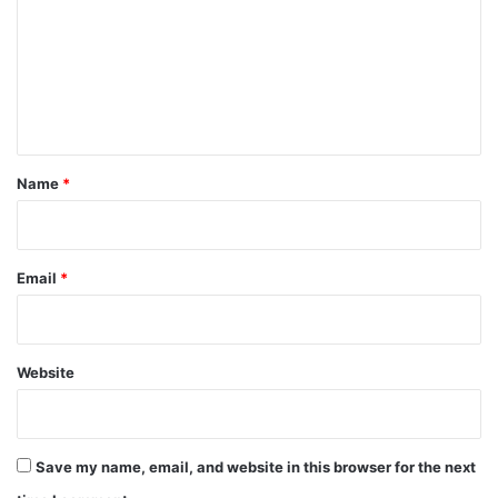
m
m
e
n
t
*
Name
*
Email
*
Website
Save my name, email, and website in this browser for the next