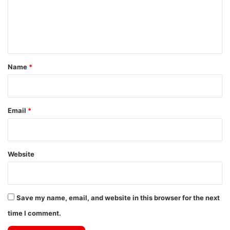
m
e
n
t
*
Name
*
Email
*
Website
Save my name, email, and website in this browser for the next
time I comment.