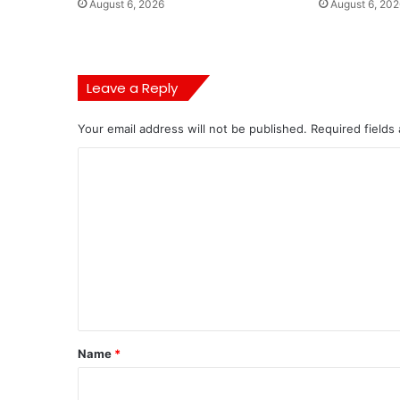
August 6, 2026
August 6, 202
Leave a Reply
Your email address will not be published.
Required fields
C
o
m
m
e
n
t
*
Name
*