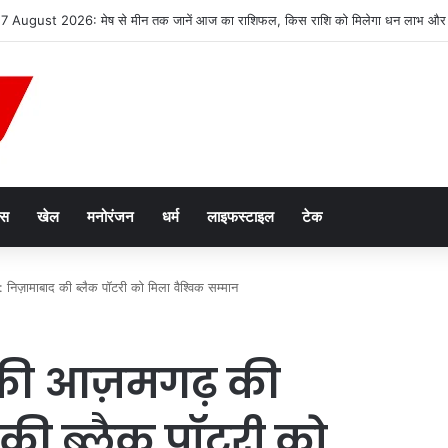
2047’ की वित्तीय रूपरेखा तैयार
ेस
खेल
मनोरंजन
धर्म
लाइफस्टाइल
टेक
िज़ामाबाद की ब्लैक पॉटरी को मिला वैश्विक सम्मान
मकी आज़मगढ़ की
की ब्लैक पॉटरी को