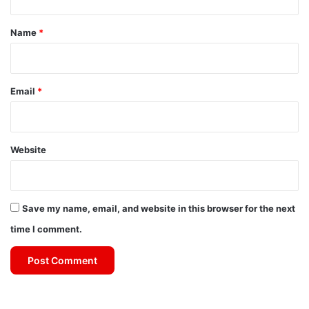
t
*
Name
*
Email
*
Website
Save my name, email, and website in this browser for the next
time I comment.