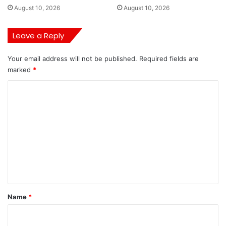
August 10, 2026
August 10, 2026
Leave a Reply
Your email address will not be published.
Required fields are
marked
*
C
o
m
m
e
n
t
*
Name
*