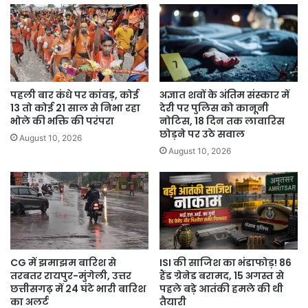
पहली बार कंधे पर कांवड़, कोई
अज्ञात शवों के अंतिम संस्कार में
13 तो कोई 21 साल से निभा रहा
देरी पर पुलिस को कानूनी
भोले की भक्ति की परंपरा
नोटिस, 18 दिन तक लावारिस
छोड़ने पर उठे सवाल
August 10, 2026
August 10, 2026
CG में झमाझम बारिश से
ISI की साजिश का भंडाफोड़! 86
तरबतर रायपुर-मुंगेली, उत्तर
हैंड ग्रेनेड बरामद, 15 अगस्त से
छत्तीसगढ़ में 24 घंटे भारी बारिश
पहले बड़े आतंकी हमले की थी
का अलर्ट
तैयारी