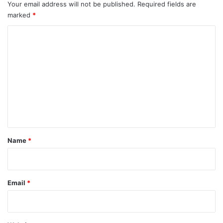
Your email address will not be published.
Required fields are
marked
*
C
o
m
m
e
n
t
*
Name
*
Email
*