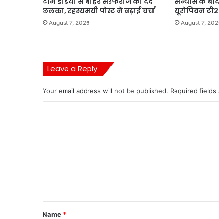
टीम इंडिया से बाहर सरफराज का दर्द
संन्यास के बा
छलका, रहस्यमयी पोस्ट ने बढ़ाई चर्चा
यूरोपियन टी2
August 7, 2026
August 7, 202
Leave a Reply
Your email address will not be published.
Required fields
C
o
m
m
e
n
t
*
Name
*