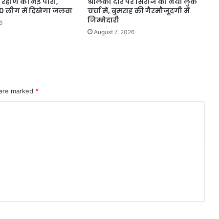
द रहाणे की नई पारी,
श्रीलंका दौरे पर सिराज का नया लुक
0 लीग में दिखेगा जलवा
चर्चा में, बुमराह की गैरमौजूदगी में
जिम्मेदारी
6
August 7, 2026
 are marked
*