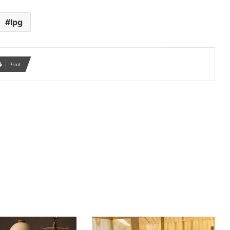
lpg
Print