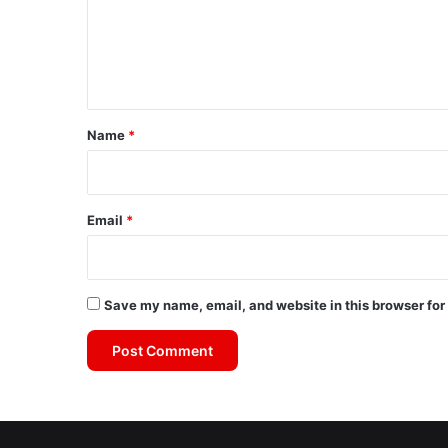
m
e
n
t
*
Name
*
Email
*
Save my name, email, and website in this browser for