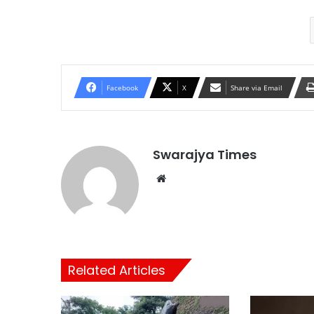
Facebook
X
Share via Email
Swarajya Times
Website
Related Articles