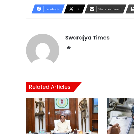
Facebook
X
Share via Email
Swarajya Times
Website
Related Articles