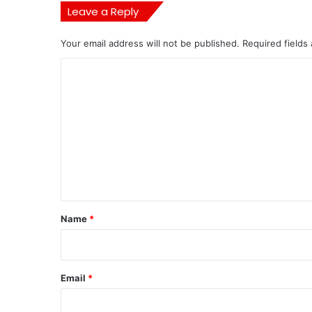
Leave a Reply
Your email address will not be published.
Required fields
C
o
m
m
e
n
t
*
Name
*
Email
*