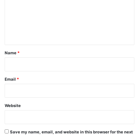
m
m
e
n
t
*
Name
*
Email
*
Website
Save my name, email, and website in this browser for the next