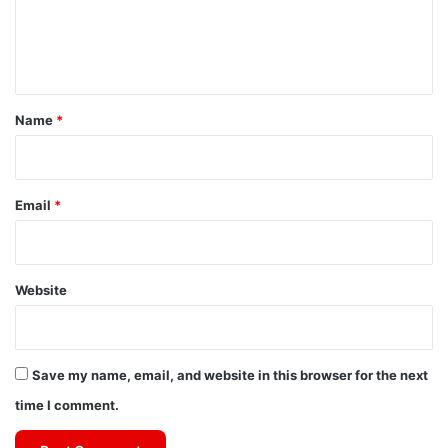
e
n
t
*
Name
*
Email
*
Website
Save my name, email, and website in this browser for the next
time I comment.