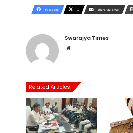
Facebook
X
Share via Email
Swarajya Times
Website
Related Articles