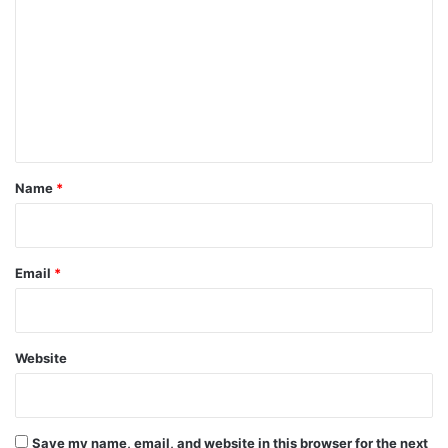
o
m
m
e
n
t
*
Name
*
Email
*
Website
Save my name, email, and website in this browser for the next