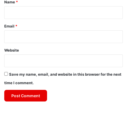
*
Name
*
Email
*
Website
Save my name, email, and website in this browser for the next
time I comment.