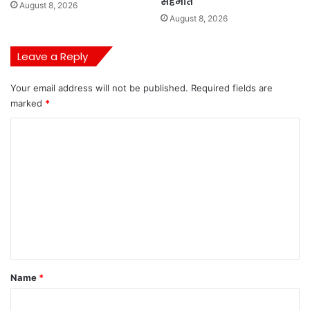
सहमति
August 8, 2026
August 8, 2026
Leave a Reply
Your email address will not be published.
Required fields are
marked
*
C
o
m
m
e
n
t
*
Name
*