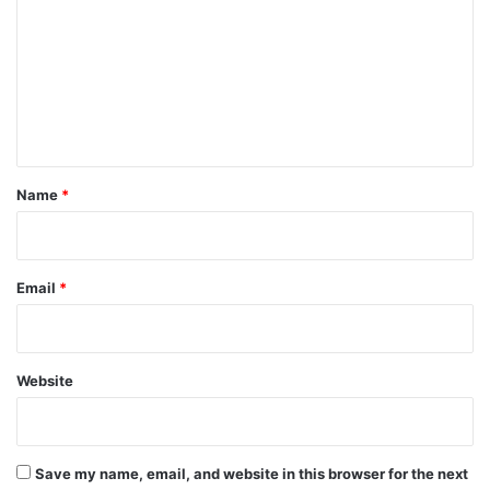
m
m
e
n
t
*
Name
*
Email
*
Website
Save my name, email, and website in this browser for the next