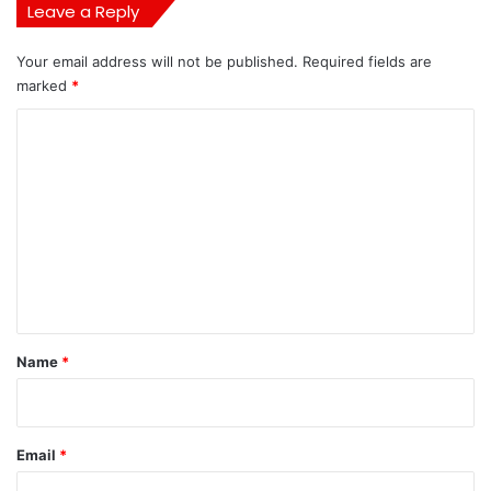
Leave a Reply
Your email address will not be published.
Required fields are
marked
*
C
o
m
m
e
n
t
*
Name
*
Email
*