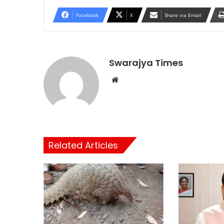
Facebook
X
Share via Email
Swarajya Times
Website
Related Articles