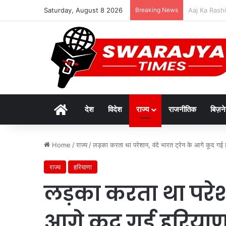
Saturday, August 8 2026
Breaking News
दुर्लभ पैंगोलि
Home
देश
विदेश
राज्य
राजनीतिक
बिज़न
Home
/
राज्य
/
लड़का करता था परेशान, वंदे भारत ट्रेन के आगे कूद गई 
राज्य
हरियाणा
लड़का करता था परेशान
आगे कूद गई हरियाण