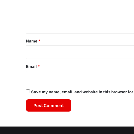
m
e
n
t
*
Name
*
Email
*
Save my name, email, and website in this browser for