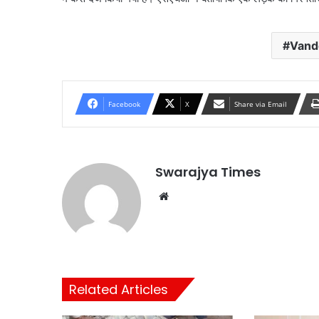
Vande
Facebook
X
Share via Email
Swarajya Times
Website
Related Articles