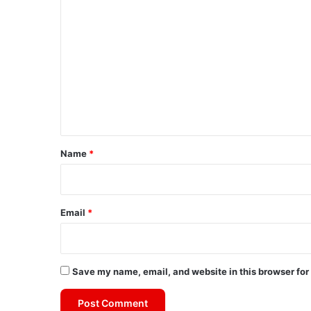
C
o
m
m
e
n
t
*
Name
*
Email
*
Save my name, email, and website in this browser for