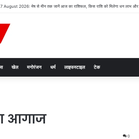
2047’ की वित्तीय रूपरेखा तैयार
ेस
खेल
मनोरंजन
धर्म
लाइफस्टाइल
टेक
रंग आगाज
0