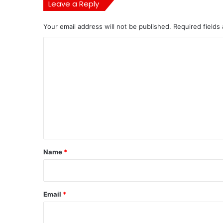
Leave a Reply
Your email address will not be published.
Required fields
C
o
m
m
e
n
t
*
Name
*
Email
*