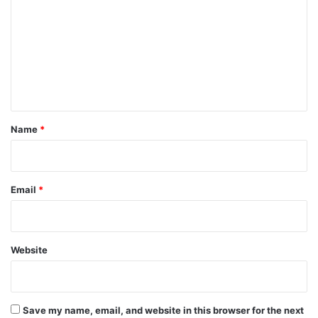
m
m
e
n
t
*
Name
*
Email
*
Website
Save my name, email, and website in this browser for the next