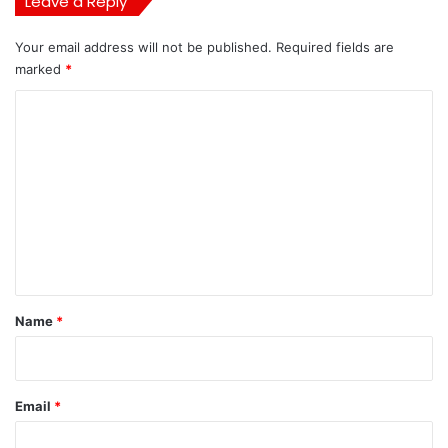
Leave a Reply
Your email address will not be published.
Required fields are
marked
*
C
o
m
m
e
n
t
*
Name
*
Email
*