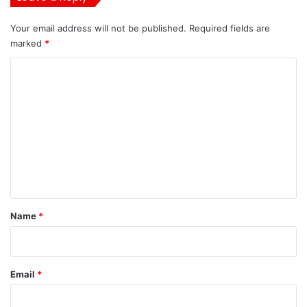
Your email address will not be published.
Required fields are
marked
*
C
o
m
m
e
n
t
*
Name
*
Email
*