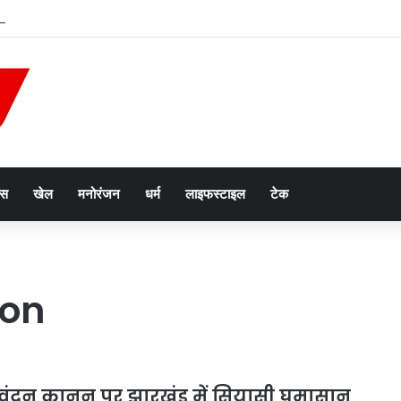
‘मेरी बेटी–मेरा अभिमान’ अभियान का किया शुभारंभ
ेस
खेल
मनोरंजन
धर्म
लाइफस्टाइल
टेक
ion
 वंदन कानून पर झारखंड में सियासी घमासान,