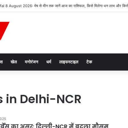
न तस्करी मामले में आरोपी की जमानत याचिका खारिज
ेस
खेल
मनोरंजन
धर्म
लाइफस्टाइल
टेक
 in Delhi-NCR
2025
स्टर्बेंस का असर: दिल्ली-NCR में बदला मौसम,