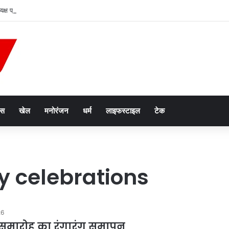
क्ष प्रकाश सोनी ने लगाए नीम के पौधे
ेस
खेल
मनोरंजन
धर्म
लाइफस्टाइल
टेक
y celebrations
26
 समारोह का रंगारंग समापन