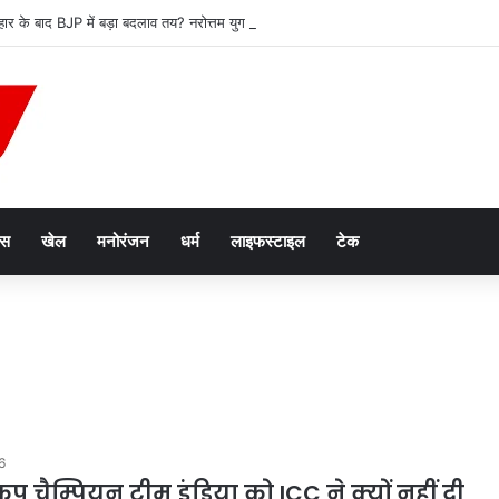
ार के बाद BJP में बड़ा बदलाव तय? नरोत्तम युग के अंत के संकेत, जिलाध्यक्ष पद पर मंथन तेज
ेस
खेल
मनोरंजन
धर्म
लाइफस्टाइल
टेक
6
 कप चैम्पियन टीम इंडिया को ICC ने क्यों नहीं दी