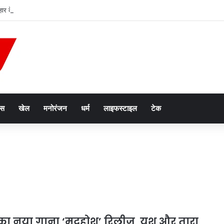
ार के बाद BJP में बड़ा बदलाव तय? नरोत्तम युग के अंत के संकेत, जिलाध्यक्ष पद पर मंथन तेज
ेस
खेल
मनोरंजन
धर्म
लाइफस्टाइल
टेक
 का नया गाना ‘मदहोश’ रिलीज, यश और तारा