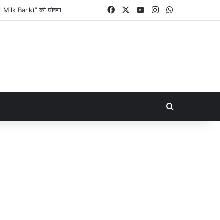
Facebook
X
YouTube
Instagram
WhatsApp
her Milk Bank)” की घोषणा
Search for