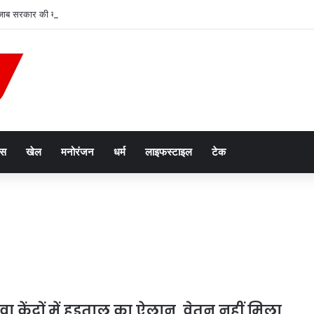
जाब सरकार की बढ़ीं मुश्किलें, कर्मचारियों ने सुप्रीम कोर्ट में दायर की कैविएट
ेस
खेल
मनोरंजन
धर्म
लाइफस्टाइल
टेक
वा केंद्रों में हड़ताल का ऐलान, वेतन नहीं मिला