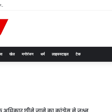
 पर बड़े आतंकी साजिश का खुलासा, पाकिस्तान से हो रहा था ऑपरेशन; पेट्रोल बम हमले की थी तैया
ेस
खेल
मनोरंजन
धर्म
लाइफस्टाइल
टेक
 अधिकार छीने जाने का कांग्रेस ने जश्न