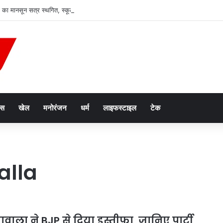
ा मानसून सत्र स्थगित, स्कूल फीस रेगुलेटरी बिल पर सोमवार को होगी अहम बहस
ेस
खेल
मनोरंजन
धर्म
लाइफस्टाइल
टेक
alla
वाला ने BJP से दिया इस्तीफा, जानिए पार्टी