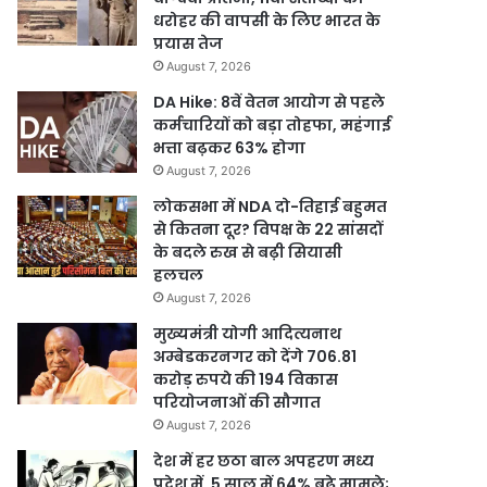
धरोहर की वापसी के लिए भारत के
प्रयास तेज
August 7, 2026
DA Hike: 8वें वेतन आयोग से पहले
कर्मचारियों को बड़ा तोहफा, महंगाई
भत्ता बढ़कर 63% होगा
August 7, 2026
लोकसभा में NDA दो-तिहाई बहुमत
से कितना दूर? विपक्ष के 22 सांसदों
के बदले रुख से बढ़ी सियासी
हलचल
August 7, 2026
मुख्यमंत्री योगी आदित्यनाथ
अम्बेडकरनगर को देंगे 706.81
करोड़ रुपये की 194 विकास
परियोजनाओं की सौगात
August 7, 2026
देश में हर छठा बाल अपहरण मध्य
प्रदेश में, 5 साल में 64% बढ़े मामले;