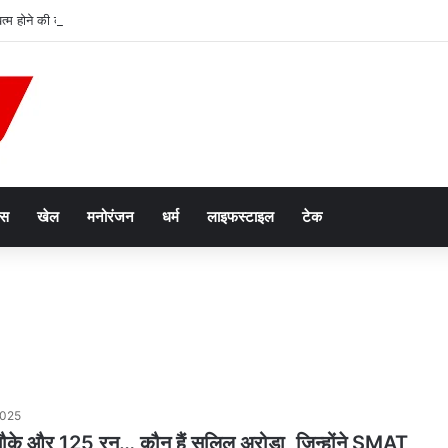
्म होने की कगार पर, भारत के सख्त रुख से बांग्लादेश की बढ़ी बेचैनी
ेस
खेल
मनोरंजन
धर्म
लाइफस्टाइल
टेक
2025
चौके और 125 रन… कौन हैं सल‍िल अरोड़ा, जिन्होंने SMAT