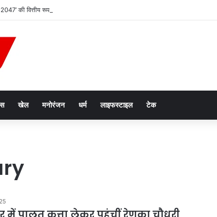
2047’ की वित्तीय रूपरेखा तैयार
ेस
खेल
मनोरंजन
धर्म
लाइफस्टाइल
टेक
ry
25
र में पालतू कुत्ता लेकर पहुंचीं रेणुका चौधरी,