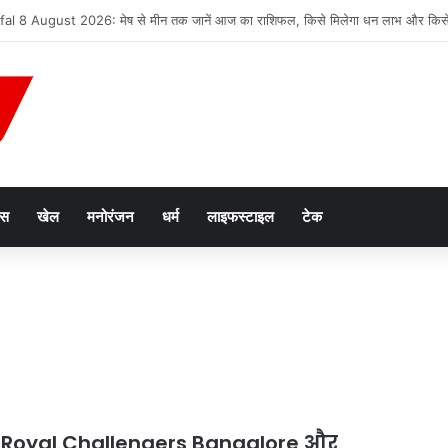
न तस्करी मामले में आरोपी की जमानत याचिका खारिज
ेस
खेल
मनोरंजन
धर्म
लाइफस्टाइल
टेक
गे Royal Challengers Bangalore और