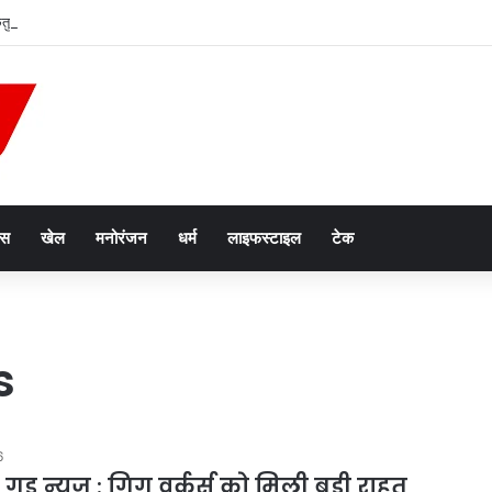
केतु मिलन, सिंह समेत तीन राशियों की चमकेगी किस्मत
ेस
खेल
मनोरंजन
धर्म
लाइफस्टाइल
टेक
s
6
ुड न्यूज : गिग वर्कर्स को मिली बड़ी राहत,