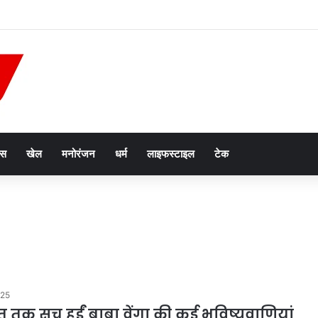
पानी से मिलेगी राहत, ₹1214 करोड़ की सीवरेज परियोजना को मिली रफ्तार
ेस
खेल
मनोरंजन
धर्म
लाइफस्टाइल
टेक
025
त तक सच हुईं बाबा वेंगा की कई भविष्यवाणियां