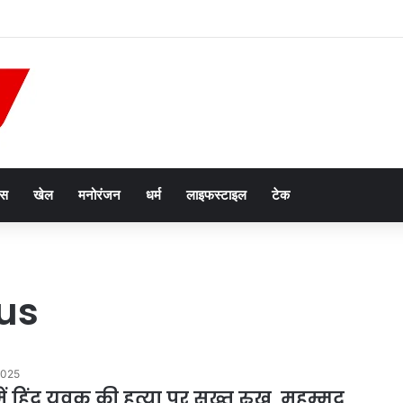
26: रक्षाबंधन पर क्यों दिखेगा चांद अलग रंग में? जानिए इसके पीछे की वैज्ञानिक वजह
ेस
खेल
मनोरंजन
धर्म
लाइफस्टाइल
टेक
us
2025
में हिंदू युवक की हत्या पर सख्त रुख, मुहम्मद