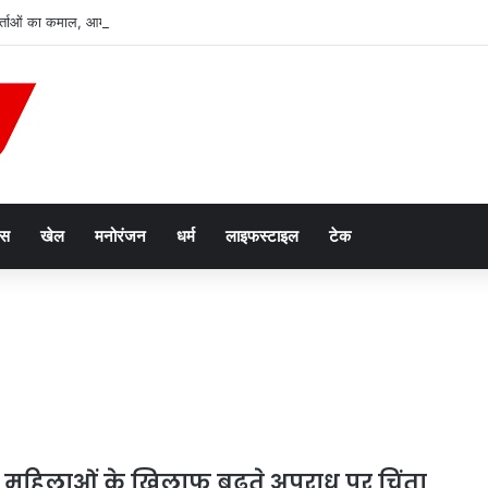
्ताओं का कमाल, आम-जामुन से बनाई ‘जामरस’ शुगर-फ्री वाइन को मिला पेटेंट
ेस
खेल
मनोरंजन
धर्म
लाइफस्टाइल
टेक
ं महिलाओं के खिलाफ बढ़ते अपराध पर चिंता