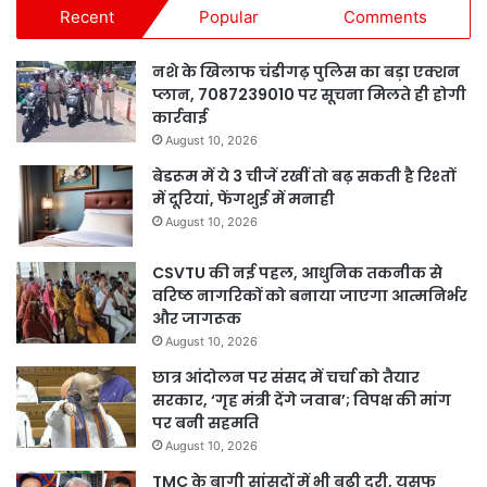
Recent
Popular
Comments
नशे के खिलाफ चंडीगढ़ पुलिस का बड़ा एक्शन
प्लान, 7087239010 पर सूचना मिलते ही होगी
कार्रवाई
August 10, 2026
बेडरूम में ये 3 चीजें रखीं तो बढ़ सकती है रिश्तों
में दूरियां, फेंगशुई में मनाही
August 10, 2026
CSVTU की नई पहल, आधुनिक तकनीक से
वरिष्ठ नागरिकों को बनाया जाएगा आत्मनिर्भर
और जागरूक
August 10, 2026
छात्र आंदोलन पर संसद में चर्चा को तैयार
सरकार, ‘गृह मंत्री देंगे जवाब’; विपक्ष की मांग
पर बनी सहमति
August 10, 2026
TMC के बागी सांसदों में भी बढ़ी दूरी, यूसुफ