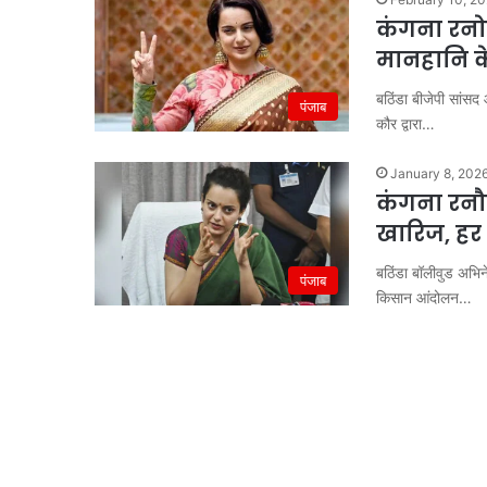
कंगना रनोट 
मानहानि क
बठिंडा बीजेपी सांसद 
पंजाब
कौर द्वारा…
January 8, 202
कंगना रनौत
खारिज, हर 
बठिंडा बॉलीवुड अभिन
पंजाब
किसान आंदोलन…