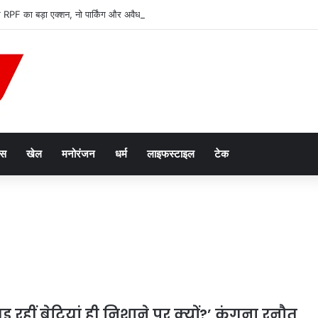
र RPF का बड़ा एक्शन, नो पार्किंग और अवैध वेंडरों पर कार्रवाई; 3800 लोग पकड़े गए
ेस
खेल
मनोरंजन
धर्म
लाइफस्टाइल
टेक
 जुड़ रहीं बेटियां ही निशाने पर क्यों?’ कंगना रनौत