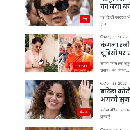
का नया बय
नई दिल्ली एक्ट्रेस औ
देश
हाल…
May 22, 2026
कंगना रनौ
चूड़ियों पर
कंगना रनौत हरी-चूड
मनोरंजन
लगाए। अब कंगना…
April 28, 2026
बठिंडा कोर
अगली सुनव
बठिंडा बठिंडा अदालत 
पंजाब
सुनवाई…
February 10, 2