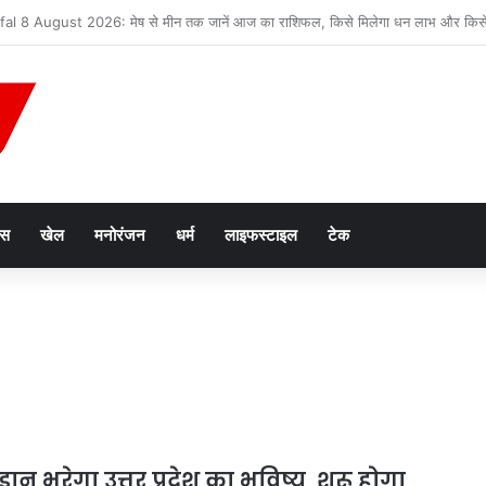
न तस्करी मामले में आरोपी की जमानत याचिका खारिज
ेस
खेल
मनोरंजन
धर्म
लाइफस्टाइल
टेक
ड़ान भरेगा उत्तर प्रदेश का भविष्य, शुरू होगा