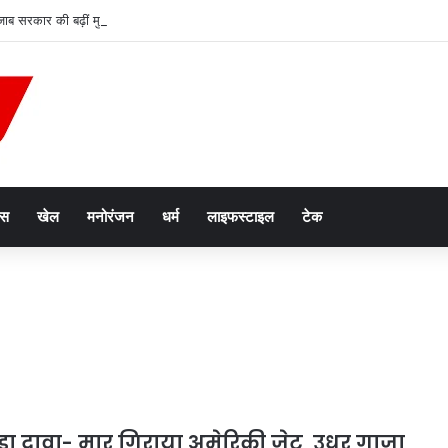
जाब सरकार की बढ़ीं मुश्किलें, कर्मचारियों ने सुप्रीम कोर्ट में दायर की कैविएट
ेस
खेल
मनोरंजन
धर्म
लाइफस्टाइल
टेक
़ा दावा- मार गिराया अमेरिकी जेट, उधर गाजा