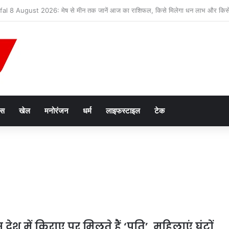
न तस्करी मामले में आरोपी की जमानत याचिका खारिज
ेस
खेल
मनोरंजन
धर्म
लाइफस्टाइल
टेक
 देश में किराए पर मिलते हैं ‘पति’, महिलाएं घंटों