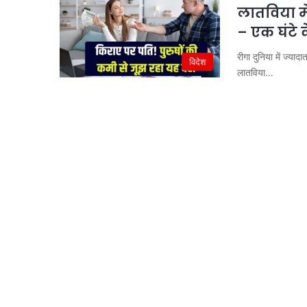
लातविया में
– एक घंटे 
रीगा दुनिया में ज्याद
विदेश
लातविया…