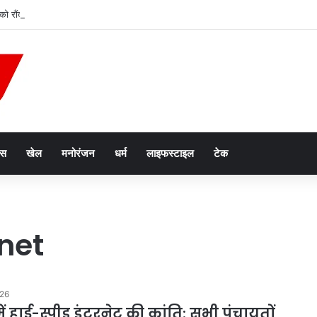
यों को रौंदने वाला वाहन मालिक 12 घंटे में गिरफ्तार, स्पीकर ने मुआवजे का किया ऐलान
ेस
खेल
मनोरंजन
धर्म
लाइफस्टाइल
टेक
net
026
ें हाई-स्पीड इंटरनेट की क्रांति: सभी पंचायतों