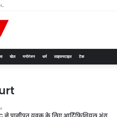
n List: अजमेर रेल मंडल में ट्रैक दोहरीकरण का काम जारी, 12 ट्रेनें निरस्त; कई का बदला र
ेस
खेल
मनोरंजन
धर्म
लाइफस्टाइल
टेक
urt
26
C ने पानीपत युवक के लिए आर्टिफिशियल अंग