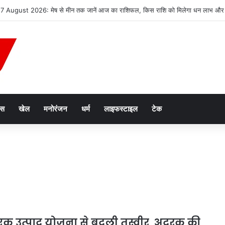
2047’ की वित्तीय रूपरेखा तैयार
ेस
खेल
मनोरंजन
धर्म
लाइफस्टाइल
टेक
क उत्पाद योजना से बदली तस्वीर, अदरक की